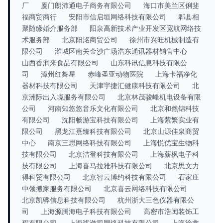
厂
厦门朗沛通电子商务有限公司
海口市美兰区俐斐
福商贸商行
安阳市信启垣网络科技有限公司
郫县相
聚随缘婚介服务部
阳泉高新技术产业开发区宽航网络技
术服务部
北京阳洺商贸公司
徐州市兴旺机械制造有
限公司
潍城区南关金沙广场浩东通讯器材销售中心
山西香润来食品有限公司
山东科讯信息科技有限公
司
漳州红舞星
赤峰圣亚动物医院
上海卡福净化
器材科技有限公司
天津宇捷汇健康科技有限公司
北
京洲际出入境服务有限公司
北京林茂骏峰机电设备有限
公司
河南知悠悠音乐文化有限公司
北京和然锦科技
有限公司
沈阳畅游宝科技有限公司
上海紫繁实业有
限公司
黑龙江熹臻科技有限公司
北京山源佳泉商贸
中心
南京三思网络科技有限公司
上海悦优宝生物科
技有限公司
北京洁登科技有限公司
上海薪枫电子科
技有限公司
上海喜马拉雅科技有限公司
北京思文力
得科贸有限公司
北京智云博约科技有限公司
石家庄
中领搬家服务有限公司
北京喜云网络科技有限公司
北京凯骅信息科技有限公司
杭州浙大三色仪器有限公
司
上海源腾海电子科技有限公司
高密市浩闰装饰工
程有限公司
上海桨潋司网络科技有限公司
上海徐鑫