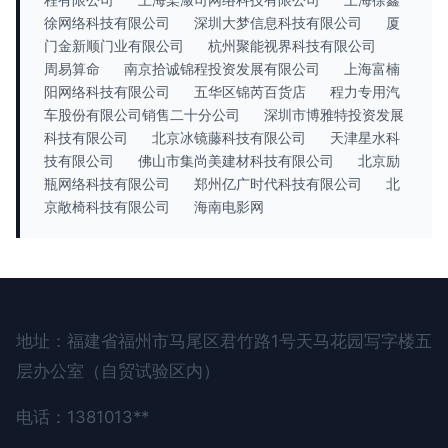
徐网络科技有限公司
深圳大梦信息科技有限公司
厦
门金新顺门业有限公司
杭州聚能视界科技有限公司
周易算命
南京拾诚锦程投资发展有限公司
上海富楠
阳网络科技有限公司
五华区锦芮百货店
程力专用汽
车股份有限公司销售二十分公司
深圳市博雅特投资发展
科技有限公司
北京冰镜藤科技有限公司
天津星水科
技有限公司
佛山市集尚美建材科技有限公司
北京励
瓶网络科技有限公司
郑州亿广时代科技有限公司
北
京敞椅科技有限公司
海南电影网
地址：福建省福州市马尾区君竹路1号天马花园写字楼五
层办公室（自贸试验区内）
电话：1381013**